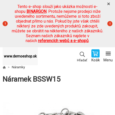
Tento e-shop slouží jako ukázka možností e-
shopu
BINARGON
. Protože nejsme prodejci níže
uvedeného sortimentu, nemůžeme si toto zboží
objednat přímo u nás. Pokud by jste však chtěli
některý ze zde uvedených produktů zakoupit,
můžete se obrátit na některého z našich zákazníků.
Seznam našich zákazníků najdete v
našich
referencích webů a e-shopů
.
www.demoeshop.sk
Košík
Menu
Hľadať
Náramky
Náramek BSSW15