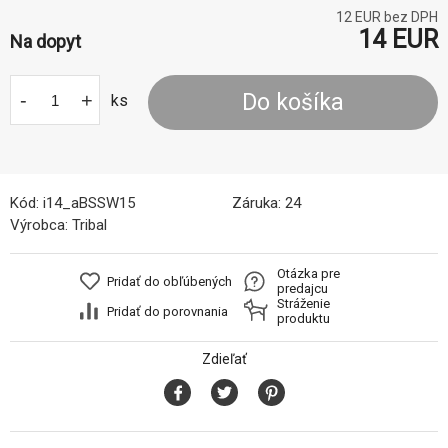
12
EUR bez DPH
14
EUR
Na dopyt
-
+
Do košíka
ks
Kód:
i14_aBSSW15
Záruka:
24
Výrobca:
Tribal
Otázka pre
Pridať do obľúbených
predajcu
Stráženie
Pridať do porovnania
produktu
Zdieľať