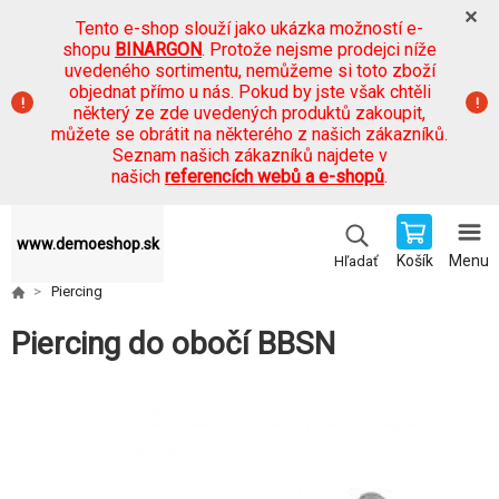
Tento e-shop slouží jako ukázka možností e-
shopu
BINARGON
. Protože nejsme prodejci níže
uvedeného sortimentu, nemůžeme si toto zboží
objednat přímo u nás. Pokud by jste však chtěli
některý ze zde uvedených produktů zakoupit,
můžete se obrátit na některého z našich zákazníků.
Seznam našich zákazníků najdete v
našich
referencích webů a e-shopů
.
www.demoeshop.sk
Košík
Menu
Hľadať
Piercing
Piercing do obočí BBSN