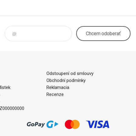
Chcem
odoberať
Odstoupení od smlouvy
Obchodní podmínky
ístek
Reklamacia
a
Recenze
0
CZ000000000