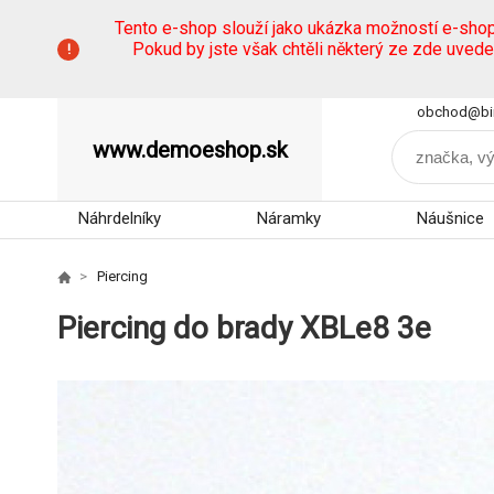
Tento e-shop slouží jako ukázka možností e-sho
Pokud by jste však chtěli některý ze zde uved
obchod@bi
www.demoeshop.sk
Náhrdelníky
Náramky
Náušnice
Piercing
Piercing do brady XBLe8 3e