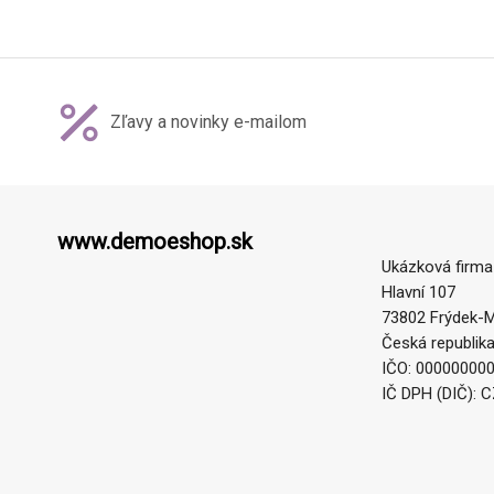
Zľavy a novinky e-mailom
www.demoeshop.sk
Ukázková firma
Hlavní 107
73802 Frýdek-M
Česká republik
IČO: 00000000
IČ DPH (DIČ): 