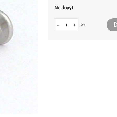
Na dopyt
D
-
+
ks