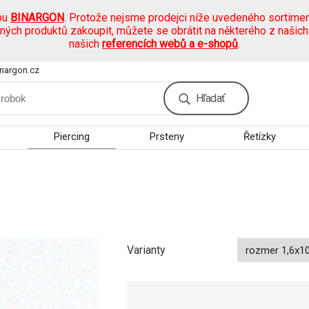
pu
BINARGON
. Protože nejsme prodejci níže uvedeného sortimen
ených produktů zakoupit, můžete se obrátit na některého z našic
našich
referencích webů a e-shopů
.
nargon.cz
Hľadať
Piercing
Prsteny
Řetízky
Varianty