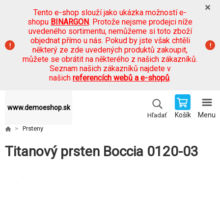
Tento e-shop slouží jako ukázka možností e-
shopu
BINARGON
. Protože nejsme prodejci níže
uvedeného sortimentu, nemůžeme si toto zboží
objednat přímo u nás. Pokud by jste však chtěli
některý ze zde uvedených produktů zakoupit,
můžete se obrátit na některého z našich zákazníků.
Seznam našich zákazníků najdete v
našich
referencích webů a e-shopů
.
www.demoeshop.sk
Košík
Menu
Hľadať
Prsteny
Titanový prsten Boccia 0120-03