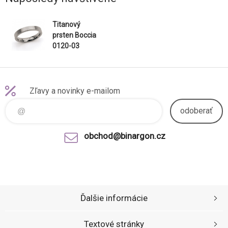
Titanový
prsten Boccia
0120-03
Zľavy a novinky e-mailom
odoberať
obchod@binargon.cz
Ďalšie informácie
Textové stránky