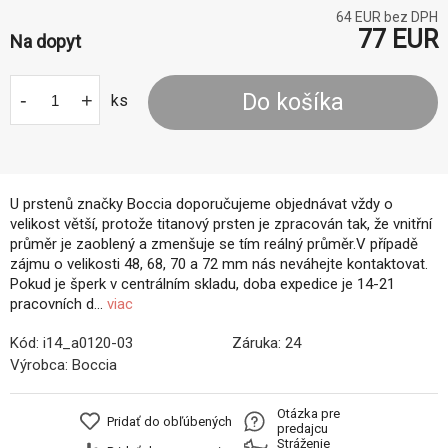
64
EUR bez DPH
77
EUR
Na dopyt
-
+
Do košíka
ks
U prstenů značky Boccia doporučujeme objednávat vždy o
velikost větší, protože titanový prsten je zpracován tak, že vnitřní
průměr je zaoblený a zmenšuje se tím reálný průměr.V případě
zájmu o velikosti 48, 68, 70 a 72 mm nás neváhejte kontaktovat.
Pokud je šperk v centrálním skladu, doba expedice je 14-21
pracovních d...
viac
Kód:
i14_a0120-03
Záruka:
24
Výrobca:
Boccia
Otázka pre
Pridať do obľúbených
predajcu
Stráženie