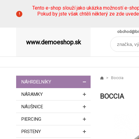
Tento e-shop slouží jako ukázka možností e-sho
Pokud by jste však chtěli některý ze zde uved
obchod@bi
www.demoeshop.sk
Boccia
NÁHRDELNÍKY
NÁRAMKY
BOCCIA
NÁUŠNICE
PIERCING
PRSTENY