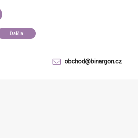
Ďalšia
obchod@binargon.cz