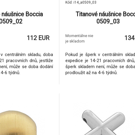
Kód: i14_a0509_03
 náušnice Boccia
Titanové náušnice Bocc
0509_02
0509_03
Momentálne nie
112 EUR
134
je skladom
v centrálním skladu, doba
Pokud je šperk v centrálním skla
21 pracovních dnů, jestliže
expedice je 14-21 pracovních dnů, 
není, může se doba dodání
šperk skladem není, může se dob
 4-6 týdnů.
prodloužit až na 4-6 týdnů.