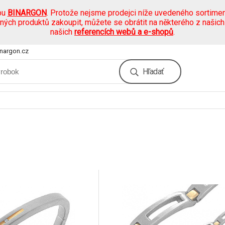
pu
BINARGON
. Protože nejsme prodejci níže uvedeného sortimen
ených produktů zakoupit, můžete se obrátit na některého z našic
našich
referencích webů a e-shopů
.
nargon.cz
Hľadať