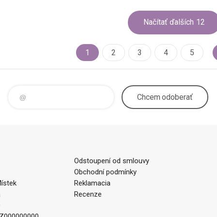
Načítať ďalších
12
1
2
3
4
5
Chcem
odoberať
Odstoupení od smlouvy
Obchodní podmínky
ístek
Reklamacia
a
Recenze
0
CZ000000000