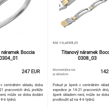
Kód: i14_a0308_03
ý náramek Boccia
Titanový náramek Bocc
0304_01
0308_03
Momentálne nie
247 EUR
142
je skladom
v centrálním skladu, doba
Pokud je šperk v centrálním skla
21 pracovních dnů, jestliže
expedice je 14-21 pracovních dnů, 
není, může se doba dodání
šperk skladem není, může se dob
 4-6 týdnů.
prodloužit až na 4-6 týdnů.