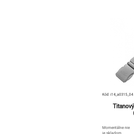
Kód: i14_a0315_04
Titanov
Momentálne nie
je skladom