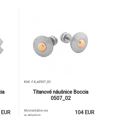
Kód: i14_a0507_02
ia
Titanové náušnice Boccia
0507_02
Momentálne nie
 EUR
104 EUR
je skladom