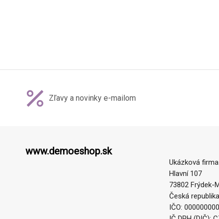
Zľavy a novinky e-mailom
www.demoeshop.sk
Ukázková firma
Hlavní 107
73802 Frýdek-M
Česká republik
IČO: 00000000
IČ DPH (DIČ): 