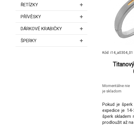
ŘETÍZKY
PŘÍVĚSKY
DÁRKOVÉ KRABIČKY
ŠPERKY
Kód: i14_a0304_01
Titanov
Momentálne nie
je skladom
Pokud je šperk 
expedice je 14-
šperk skladem 
prodloužit až na