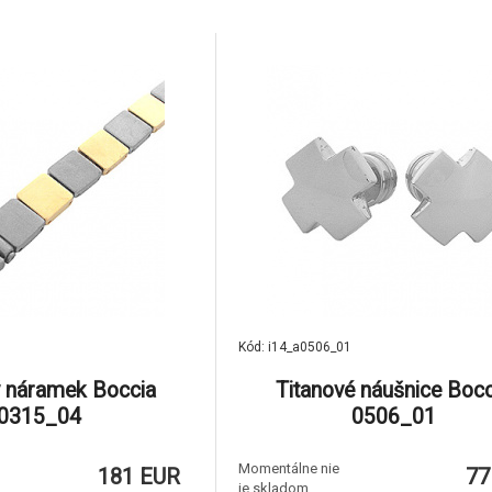
Kód: i14_a0506_01
ý náramek Boccia
Titanové náušnice Bocc
0315_04
0506_01
Momentálne nie
181 EUR
77
je skladom