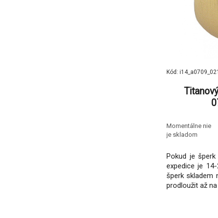
Kód: i14_a0709_02
Titanov
0
Momentálne nie
je skladom
Pokud je šperk 
expedice je 14-
šperk skladem 
prodloužit až na