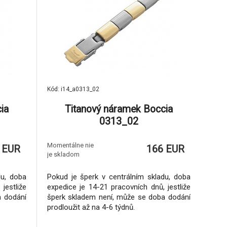
Kód: i14_a0313_02
ia
Titanový náramek Boccia
0313_02
Momentálne nie
 EUR
166 EUR
je skladom
du, doba
Pokud je šperk v centrálním skladu, doba
jestliže
expedice je 14-21 pracovních dnů, jestliže
a dodání
šperk skladem není, může se doba dodání
prodloužit až na 4-6 týdnů.