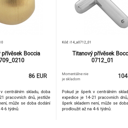
10
Kód: i14_a0712_01
ý přívěsek Boccia
Titanový přívěsek Bocc
709_0210
0712_01
Momentálne nie
86 EUR
104
je skladom
v centrálním skladu, doba
Pokud je šperk v centrálním skla
21 pracovních dnů, jestliže
expedice je 14-21 pracovních dnů, 
není, může se doba dodání
šperk skladem není, může se dob
 4-6 týdnů.
prodloužit až na 4-6 týdnů.