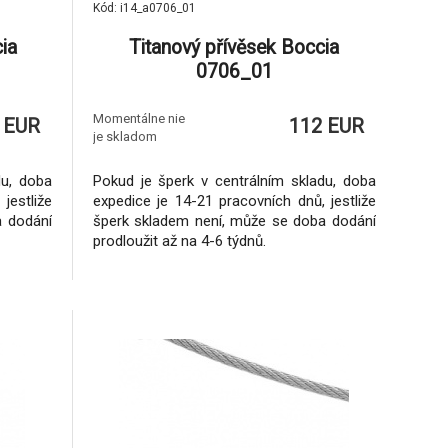
Kód: i14_a0706_01
ia
Titanový přívěsek Boccia
0706_01
Momentálne nie
 EUR
112 EUR
je skladom
du, doba
Pokud je šperk v centrálním skladu, doba
jestliže
expedice je 14-21 pracovních dnů, jestliže
a dodání
šperk skladem není, může se doba dodání
prodloužit až na 4-6 týdnů.