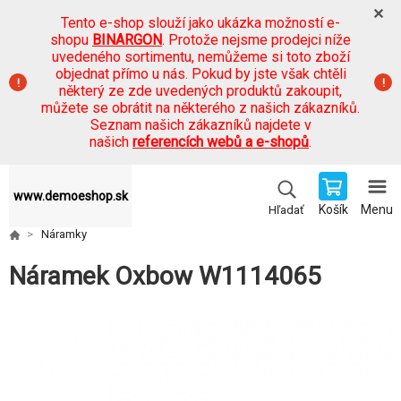
Tento e-shop slouží jako ukázka možností e-
shopu
BINARGON
. Protože nejsme prodejci níže
uvedeného sortimentu, nemůžeme si toto zboží
objednat přímo u nás. Pokud by jste však chtěli
některý ze zde uvedených produktů zakoupit,
můžete se obrátit na některého z našich zákazníků.
Seznam našich zákazníků najdete v
našich
referencích webů a e-shopů
.
www.demoeshop.sk
Košík
Menu
Hľadať
Náramky
Náramek Oxbow W1114065