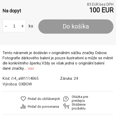
83
EUR bez DPH
100
EUR
Na dopyt
-
+
Do košíka
ks
Tento náramek je dodáván v originálním sáčku značky Oxbow.
Fotografie dárkového balení je pouze ilustrativní a může se měnit
dle konkrétního šperku.Vždy se však jedná o originální balení
dané značky....
viac
Kód:
i14_aW1114065
Záruka:
24
Výrobca:
OXBOW
Otázka pre
Pridať do obľúbených
predajcu
Stráženie
Pridať do porovnania
produktu