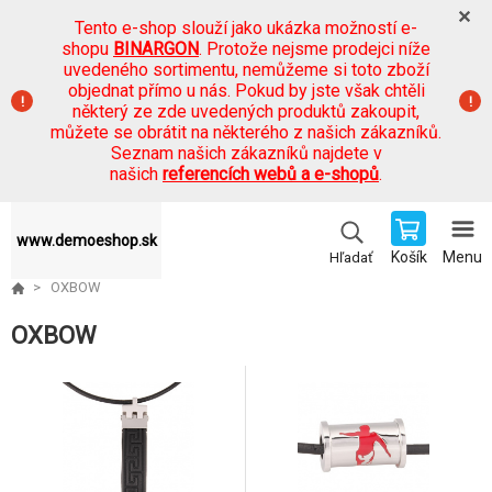
Tento e-shop slouží jako ukázka možností e-
shopu
BINARGON
. Protože nejsme prodejci níže
uvedeného sortimentu, nemůžeme si toto zboží
objednat přímo u nás. Pokud by jste však chtěli
některý ze zde uvedených produktů zakoupit,
můžete se obrátit na některého z našich zákazníků.
Seznam našich zákazníků najdete v
našich
referencích webů a e-shopů
.
www.demoeshop.sk
Košík
Menu
Hľadať
OXBOW
OXBOW