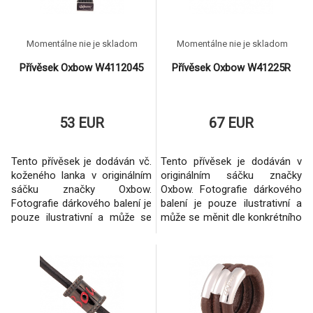
Momentálne nie je skladom
Momentálne nie je skladom
Přívěsek Oxbow W4112045
Přívěsek Oxbow W41225R
53 EUR
67 EUR
Tento přívěsek je dodáván vč.
Tento přívěsek je dodáván v
koženého lanka v originálním
originálním sáčku značky
sáčku značky Oxbow.
Oxbow. Fotografie dárkového
Fotografie dárkového balení je
balení je pouze ilustrativní a
pouze ilustrativní a může se
může se měnit dle konkrétního
měnit dle konkrétního
šperku.Vždy se však jedná o
šperku.Vždy se však jedná o
originální balení dané značky.
originální balení dané značky.