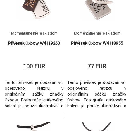
Momentálne nie je skladom
Momentálne nie je skladom
Přívěsek Oxbow W4119260
Přívěsek Oxbow W4118955
100 EUR
77 EUR
Tento přívěsek je dodáván vč.
Tento přívěsek je dodáván vč.
ocelového řetízku v
ocelového řetízku v
originálním sáčku značky
originálním sáčku značky
Oxbow. Fotografie dárkového
Oxbow. Fotografie dárkového
balení je pouze ilustrativní a
balení je pouze ilustrativní a
může se měnit dle konkrétního
může se měnit dle konkrétního
šperku.Vždy se však jedná o
šperku.Vždy se však jedná o
originální balení dané značky.
originální balení dané značky.