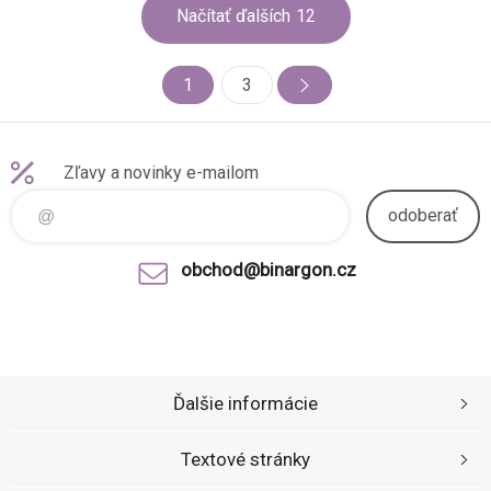
Načítať ďalších
12
1
3
Zľavy a novinky e-mailom
odoberať
obchod@binargon.cz
Ďalšie informácie
Textové stránky