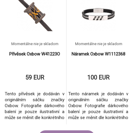
Momentálne nie je skladom
Momentálne nie je skladom
Přívěsek Oxbow W41223O
Náramek Oxbow W1112368
59 EUR
100 EUR
Tento přívěsek je dodáván v
Tento náramek je dodáván v
originálním sáčku značky
originálním sáčku značky
Oxbow. Fotografie dárkového
Oxbow. Fotografie dárkového
balení je pouze ilustrativní a
balení je pouze ilustrativní a
může se měnit dle konkrétního
může se měnit dle konkrétního
šperku.Vždy se však jedná o
šperku.Vždy se však jedná o
originální balení dané značky.
originální balení dané značky.