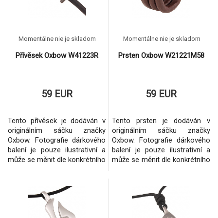
Momentálne nie je skladom
Momentálne nie je skladom
Přívěsek Oxbow W41223R
Prsten Oxbow W21221M58
59 EUR
59 EUR
Tento přívěsek je dodáván v
Tento prsten je dodáván v
originálním sáčku značky
originálním sáčku značky
Oxbow. Fotografie dárkového
Oxbow. Fotografie dárkového
balení je pouze ilustrativní a
balení je pouze ilustrativní a
může se měnit dle konkrétního
může se měnit dle konkrétního
šperku.Vždy se však jedná o
šperku.Vždy se však jedná o
originální balení dané značky.
originální balení dané značky.