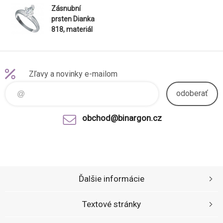
Zásnubní
prsten Dianka
818, materiál
bílé zlato
585/1000,
zirkon špicovál
8x4mm, váha:
Zľavy a novinky e-mailom
u velikosti 5
odoberať
obchod@binargon.cz
Ďalšie informácie
Textové stránky