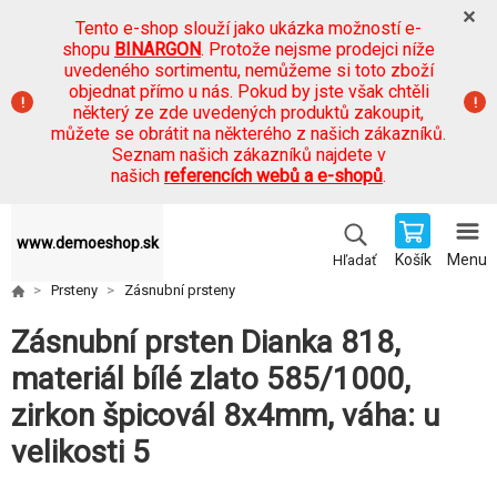
Tento e-shop slouží jako ukázka možností e-
shopu
BINARGON
. Protože nejsme prodejci níže
uvedeného sortimentu, nemůžeme si toto zboží
objednat přímo u nás. Pokud by jste však chtěli
některý ze zde uvedených produktů zakoupit,
můžete se obrátit na některého z našich zákazníků.
Seznam našich zákazníků najdete v
našich
referencích webů a e-shopů
.
www.demoeshop.sk
Košík
Menu
Hľadať
Prsteny
Zásnubní prsteny
Zásnubní prsten Dianka 818,
materiál bílé zlato 585/1000,
zirkon špicovál 8x4mm, váha: u
velikosti 5