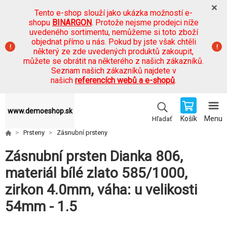
Tento e-shop slouží jako ukázka možností e-
shopu
BINARGON
. Protože nejsme prodejci níže
uvedeného sortimentu, nemůžeme si toto zboží
objednat přímo u nás. Pokud by jste však chtěli
některý ze zde uvedených produktů zakoupit,
můžete se obrátit na některého z našich zákazníků.
Seznam našich zákazníků najdete v
našich
referencích webů a e-shopů
.
www.demoeshop.sk
Košík
Menu
Hľadať
Prsteny
Zásnubní prsteny
Zásnubní prsten Dianka 806,
materiál bílé zlato 585/1000,
zirkon 4.0mm, váha: u velikosti
54mm - 1.5