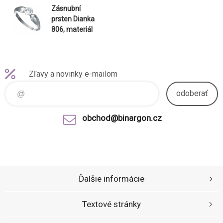
Zásnubní
prsten Dianka
806, materiál
bílé zlato
585/1000,
zirkon 4.0mm,
váha: u
Zľavy a novinky e-mailom
velikosti 54mm
- 1.5
odoberať
obchod@binargon.cz
Ďalšie informácie
Textové stránky