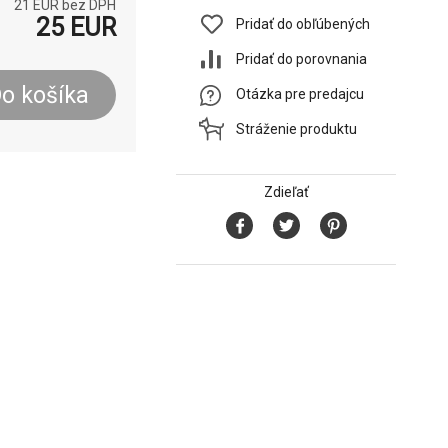
21
EUR bez DPH
25
EUR
Pridať do obľúbených
Pridať do porovnania
o košíka
Otázka pre predajcu
Stráženie produktu
Zdieľať