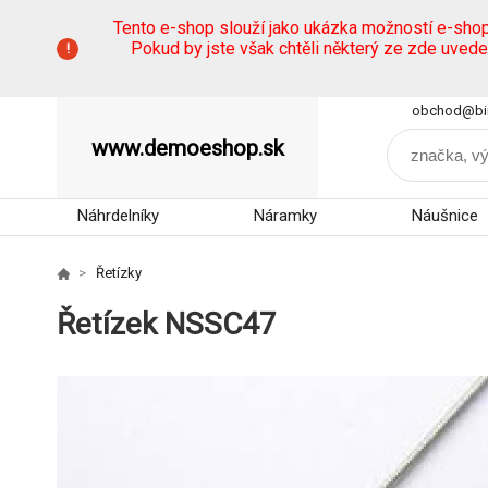
Tento e-shop slouží jako ukázka možností e-sho
Pokud by jste však chtěli některý ze zde uved
obchod@bi
www.demoeshop.sk
Náhrdelníky
Náramky
Náušnice
Řetízky
Řetízek NSSC47