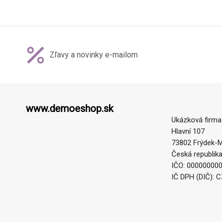
Zľavy a novinky e-mailom
www.demoeshop.sk
Ukázková firma
Hlavní 107
73802 Frýdek-M
Česká republik
IČO: 00000000
IČ DPH (DIČ): 