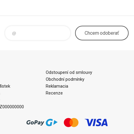
Chcem
odoberať
Odstoupení od smlouvy
Obchodní podmínky
ístek
Reklamacia
a
Recenze
0
CZ000000000