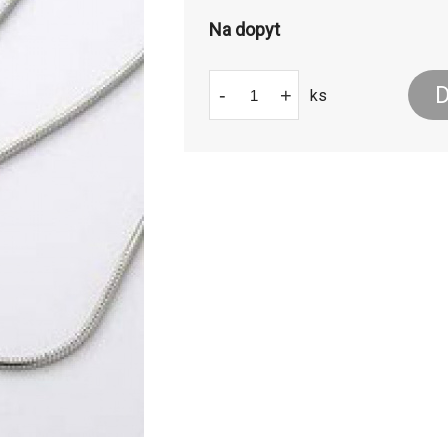
Na dopyt
D
-
+
ks