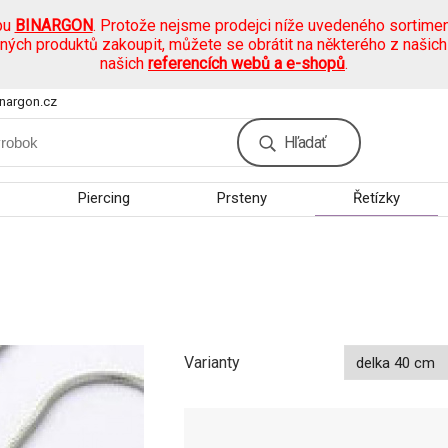
pu
BINARGON
. Protože nejsme prodejci níže uvedeného sortimen
ených produktů zakoupit, můžete se obrátit na některého z našic
našich
referencích webů a e-shopů
.
nargon.cz
Hľadať
Piercing
Prsteny
Řetízky
Varianty