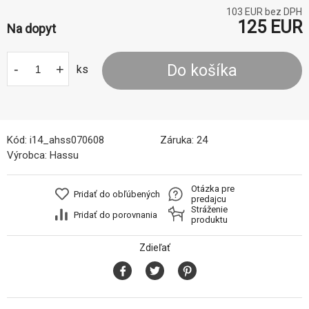
103
EUR bez DPH
125
EUR
Na dopyt
-
+
Do košíka
ks
Kód:
i14_ahss070608
Záruka:
24
Výrobca:
Hassu
Otázka pre
Pridať do obľúbených
predajcu
Stráženie
Pridať do porovnania
produktu
Zdieľať