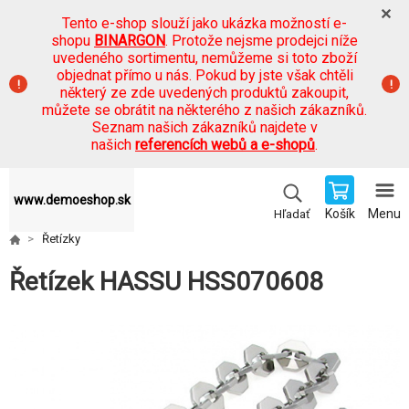
Tento e-shop slouží jako ukázka možností e-
shopu
BINARGON
. Protože nejsme prodejci níže
uvedeného sortimentu, nemůžeme si toto zboží
objednat přímo u nás. Pokud by jste však chtěli
některý ze zde uvedených produktů zakoupit,
můžete se obrátit na některého z našich zákazníků.
Seznam našich zákazníků najdete v
našich
referencích webů a e-shopů
.
www.demoeshop.sk
Košík
Menu
Hľadať
Řetízky
Řetízek HASSU HSS070608