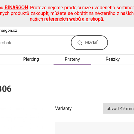
pu
BINARGON
. Protože nejsme prodejci níže uvedeného sortimen
ených produktů zakoupit, můžete se obrátit na některého z našic
našich
referencích webů a e-shopů
.
nargon.cz
Hľadať
Piercing
Prsteny
Řetízky
306
Varianty