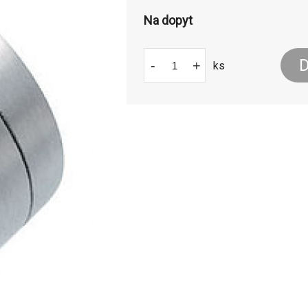
Na dopyt
D
-
+
ks