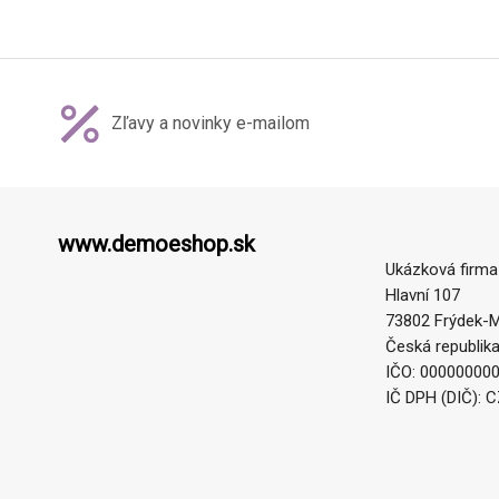
Zľavy a novinky e-mailom
www.demoeshop.sk
Ukázková firma
Hlavní 107
73802 Frýdek-M
Česká republik
IČO: 00000000
IČ DPH (DIČ): 