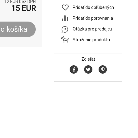
12
EUR bez DPH
15
EUR
Pridať do obľúbených
Pridať do porovnania
o košíka
Otázka pre predajcu
Stráženie produktu
Zdieľať