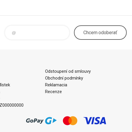
Chcem
odoberať
Odstoupení od smlouvy
Obchodní podmínky
ístek
Reklamacia
a
Recenze
0
CZ000000000