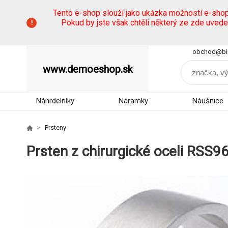
Tento e-shop slouží jako ukázka možností e-sho
Pokud by jste však chtěli některý ze zde uved
obchod@bi
www.demoeshop.sk
Náhrdelníky
Náramky
Náušnice
Prsteny
Prsten z chirurgické oceli RSS9