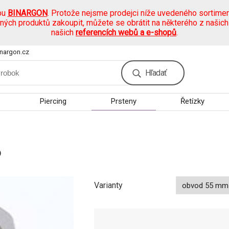
pu
BINARGON
. Protože nejsme prodejci níže uvedeného sortimen
ených produktů zakoupit, můžete se obrátit na některého z našic
našich
referencích webů a e-shopů
.
nargon.cz
Hľadať
Piercing
Prsteny
Řetízky
6
Varianty