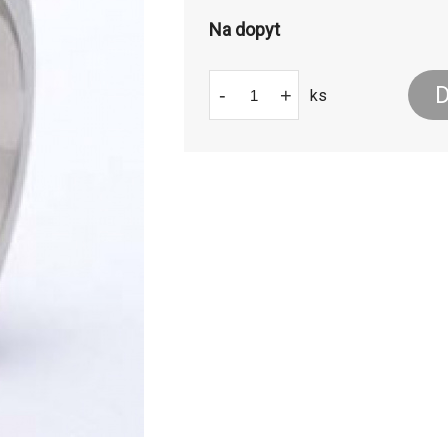
Na dopyt
D
-
+
ks