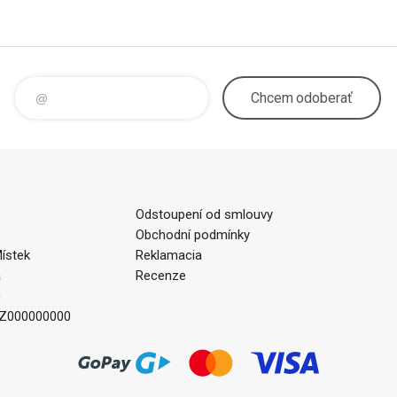
Chcem
odoberať
Odstoupení od smlouvy
Obchodní podmínky
ístek
Reklamacia
a
Recenze
0
CZ000000000