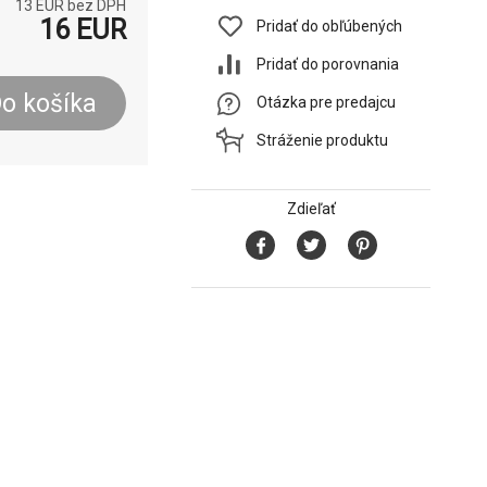
13
EUR bez DPH
16
EUR
Pridať do obľúbených
Pridať do porovnania
o košíka
Otázka pre predajcu
Stráženie produktu
Zdieľať