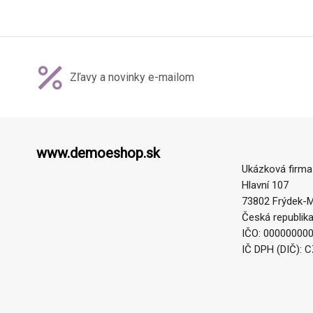
Zľavy a novinky e-mailom
www.demoeshop.sk
Ukázková firma
Hlavní 107
73802 Frýdek-M
Česká republik
IČO: 00000000
IČ DPH (DIČ): 