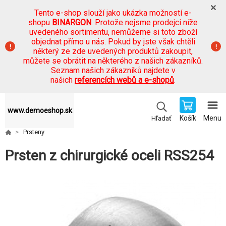
Tento e-shop slouží jako ukázka možností e-
shopu
BINARGON
. Protože nejsme prodejci níže
uvedeného sortimentu, nemůžeme si toto zboží
objednat přímo u nás. Pokud by jste však chtěli
některý ze zde uvedených produktů zakoupit,
můžete se obrátit na některého z našich zákazníků.
Seznam našich zákazníků najdete v
našich
referencích webů a e-shopů
.
www.demoeshop.sk
Košík
Menu
Hľadať
Prsteny
Prsten z chirurgické oceli RSS254