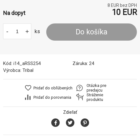
8
EUR bez DPH
10
EUR
Na dopyt
-
+
Do košíka
ks
Kód:
i14_aRSS254
Záruka:
24
Výrobca:
Tribal
Otázka pre
Pridať do obľúbených
predajcu
Stráženie
Pridať do porovnania
produktu
Zdieľať