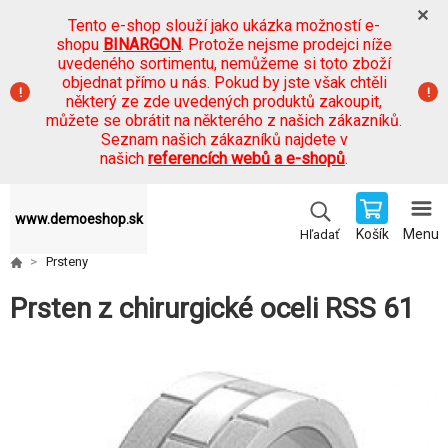
Tento e-shop slouží jako ukázka možností e-
shopu
BINARGON
. Protože nejsme prodejci níže
uvedeného sortimentu, nemůžeme si toto zboží
objednat přímo u nás. Pokud by jste však chtěli
některý ze zde uvedených produktů zakoupit,
můžete se obrátit na některého z našich zákazníků.
Seznam našich zákazníků najdete v
našich
referencích webů a e-shopů
.
www.demoeshop.sk
Košík
Menu
Hľadať
Prsteny
Prsten z chirurgické oceli RSS 61