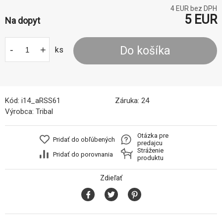
4
EUR bez DPH
5
EUR
Na dopyt
-
+
Do košíka
ks
Kód:
i14_aRSS61
Záruka:
24
Výrobca:
Tribal
Otázka pre
Pridať do obľúbených
predajcu
Stráženie
Pridať do porovnania
produktu
Zdieľať