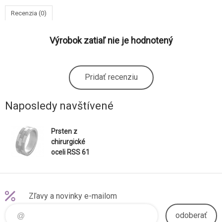
Recenzia (0)
Výrobok zatiaľ nie je hodnotený
Pridať recenziu
Naposledy navštívené
Prsten z
chirurgické
oceli RSS 61
Zľavy a novinky e-mailom
odoberať