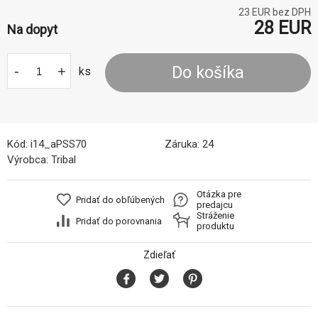
23
EUR bez DPH
28
EUR
Na dopyt
-
+
Do košíka
ks
Kód:
i14_aPSS70
Záruka:
24
Výrobca:
Tribal
Otázka pre
Pridať do obľúbených
predajcu
Stráženie
Pridať do porovnania
produktu
Zdieľať