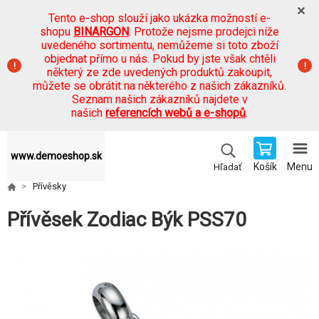
Tento e-shop slouží jako ukázka možností e-
shopu
BINARGON
. Protože nejsme prodejci níže
uvedeného sortimentu, nemůžeme si toto zboží
objednat přímo u nás. Pokud by jste však chtěli
některý ze zde uvedených produktů zakoupit,
můžete se obrátit na některého z našich zákazníků.
Seznam našich zákazníků najdete v
našich
referencích webů a e-shopů
.
www.demoeshop.sk
Košík
Menu
Hľadať
Přívěsky
Přívěsek Zodiac Býk PSS70