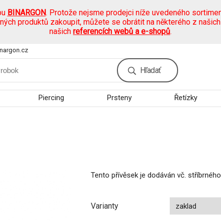
pu
BINARGON
. Protože nejsme prodejci níže uvedeného sortimen
ených produktů zakoupit, můžete se obrátit na některého z našic
našich
referencích webů a e-shopů
.
nargon.cz
Hľadať
Piercing
Prsteny
Řetízky
Tento přívěsek je dodáván vč. stříbrného 
Varianty