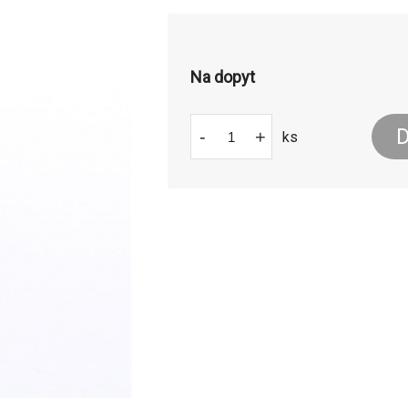
Na dopyt
D
-
+
ks