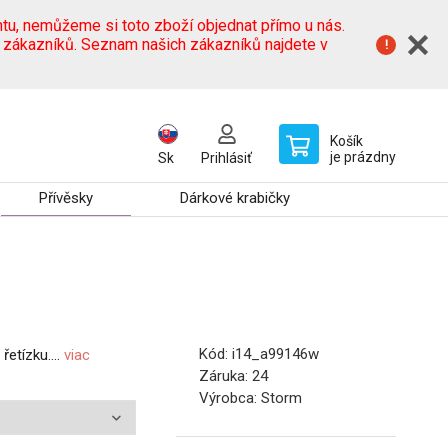
tu, nemůžeme si toto zboží objednat přímo u nás.
h zákazníků. Seznam našich zákazníků najdete v
Košík
je prázdny
Sk
Prihlásiť
Přívěsky
Dárkové krabičky
Kód:
i14_a99146w
řetízku....
viac
Záruka:
24
Výrobca:
Storm