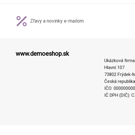
Zľavy a novinky e-mailom
www.demoeshop.sk
Ukázková firma
Hlavní 107
73802 Frýdek-M
Česká republik
IČO: 00000000
IČ DPH (DIČ): 