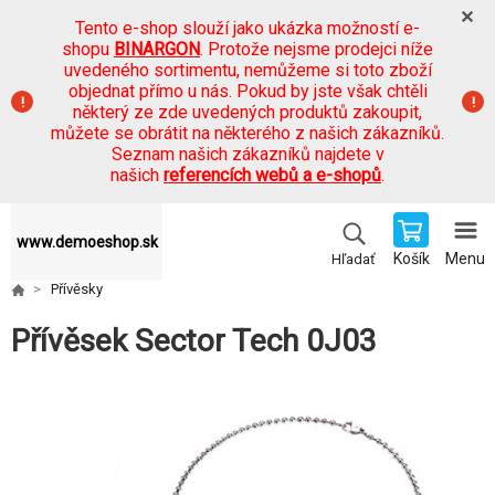
Tento e-shop slouží jako ukázka možností e-
shopu
BINARGON
. Protože nejsme prodejci níže
uvedeného sortimentu, nemůžeme si toto zboží
objednat přímo u nás. Pokud by jste však chtěli
některý ze zde uvedených produktů zakoupit,
můžete se obrátit na některého z našich zákazníků.
Seznam našich zákazníků najdete v
našich
referencích webů a e-shopů
.
www.demoeshop.sk
Košík
Menu
Hľadať
Přívěsky
Přívěsek Sector Tech 0J03