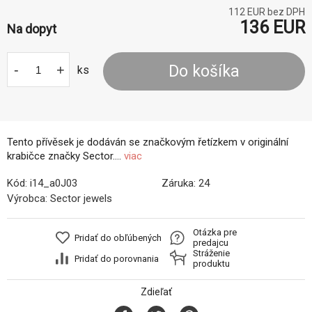
112
EUR bez DPH
136
EUR
Na dopyt
-
+
Do košíka
ks
Tento přívěsek je dodáván se značkovým řetízkem v originální
krabičce značky Sector....
viac
Kód:
i14_a0J03
Záruka:
24
Výrobca:
Sector jewels
Otázka pre
Pridať do obľúbených
predajcu
Stráženie
Pridať do porovnania
produktu
Zdieľať