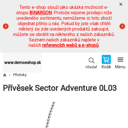
Tento e-shop slouží jako ukázka možností e-
shopu
BINARGON
. Protože nejsme prodejci níže
uvedeného sortimentu, nemůžeme si toto zboží
objednat přímo u nás. Pokud by jste však chtěli
některý ze zde uvedených produktů zakoupit,
můžete se obrátit na některého z našich zákazníků.
Seznam našich zákazníků najdete v
našich
referencích webů a e-shopů
.
www.demoeshop.sk
Košík
Menu
Hľadať
Přívěsky
Přívěsek Sector Adventure 0L03