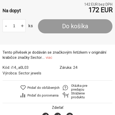
142
EUR bez DPH
172
EUR
Na dopyt
-
+
Do košíka
ks
Tento přívěsek je dodáván se značkovým řetízkem v originální
krabičce značky Sector....
viac
Kód:
i14_a0L03
Záruka:
24
Výrobca:
Sector jewels
Otázka pre
Pridať do obľúbených
predajcu
Stráženie
Pridať do porovnania
produktu
Zdieľať