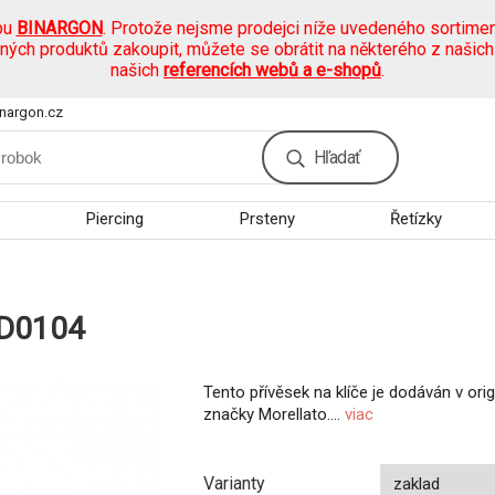
pu
BINARGON
. Protože nejsme prodejci níže uvedeného sortimen
ených produktů zakoupit, můžete se obrátit na některého z našic
našich
referencích webů a e-shopů
.
nargon.cz
Hľadať
Piercing
Prsteny
Řetízky
4D0104
Tento přívěsek na klíče je dodáván v orig
značky Morellato....
viac
Varianty