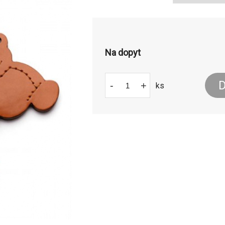
Na dopyt
D
-
+
ks