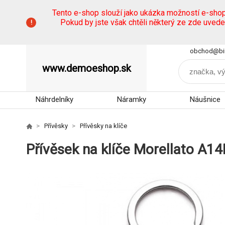
Tento e-shop slouží jako ukázka možností e-sho
Pokud by jste však chtěli některý ze zde uved
obchod@bi
www.demoeshop.sk
Náhrdelníky
Náramky
Náušnice
Přívěsky
Přívěsky na klíče
Přívěsek na klíče Morellato A1