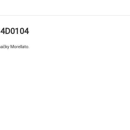
A14D0104
načky Morellato.