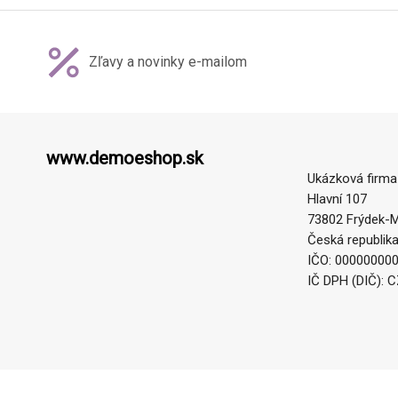
Zľavy a novinky e-mailom
www.demoeshop.sk
Ukázková firma
Hlavní 107
73802 Frýdek-M
Česká republik
IČO: 00000000
IČ DPH (DIČ): 