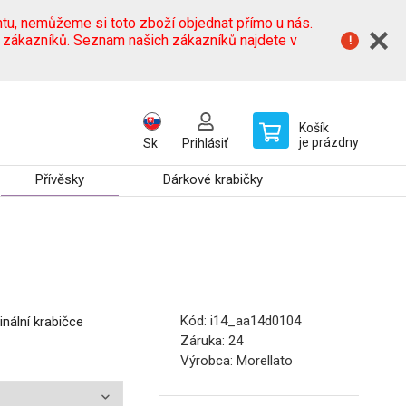
tu, nemůžeme si toto zboží objednat přímo u nás.
h zákazníků. Seznam našich zákazníků najdete v
Košík
je prázdny
Sk
Prihlásiť
Přívěsky
Dárkové krabičky
Kód:
i14_aa14d0104
inální krabičce
Záruka:
24
Výrobca:
Morellato