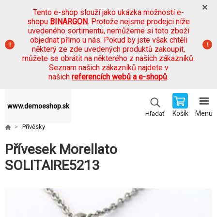
Tento e-shop slouží jako ukázka možností e-
shopu
BINARGON
. Protože nejsme prodejci níže
uvedeného sortimentu, nemůžeme si toto zboží
objednat přímo u nás. Pokud by jste však chtěli
některý ze zde uvedených produktů zakoupit,
můžete se obrátit na některého z našich zákazníků.
Seznam našich zákazníků najdete v
našich
referencích webů a e-shopů
.
www.demoeshop.sk
Košík
Menu
Hľadať
Přívěsky
Přívesek Morellato
SOLITAIRE5213