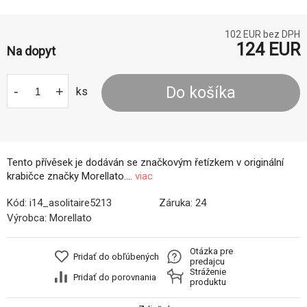
102
EUR bez DPH
124
EUR
Na dopyt
-
+
Do košíka
ks
Tento přívěsek je dodáván se značkovým řetízkem v originální
krabičce značky Morellato....
viac
Kód:
i14_asolitaire5213
Záruka:
24
Výrobca:
Morellato
Otázka pre
Pridať do obľúbených
predajcu
Stráženie
Pridať do porovnania
produktu