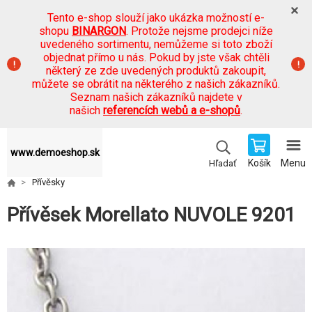
Tento e-shop slouží jako ukázka možností e-
shopu
BINARGON
. Protože nejsme prodejci níže
uvedeného sortimentu, nemůžeme si toto zboží
objednat přímo u nás. Pokud by jste však chtěli
některý ze zde uvedených produktů zakoupit,
můžete se obrátit na některého z našich zákazníků.
Seznam našich zákazníků najdete v
našich
referencích webů a e-shopů
.
www.demoeshop.sk
Košík
Menu
Hľadať
Přívěsky
Přívěsek Morellato NUVOLE 9201