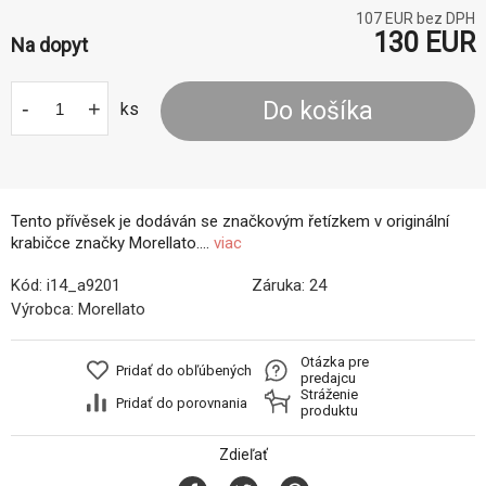
107
EUR bez DPH
130
EUR
Na dopyt
-
+
Do košíka
ks
Tento přívěsek je dodáván se značkovým řetízkem v originální
krabičce značky Morellato....
viac
Kód:
i14_a9201
Záruka:
24
Výrobca:
Morellato
Otázka pre
Pridať do obľúbených
predajcu
Stráženie
Pridať do porovnania
produktu
Zdieľať