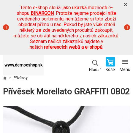
Tento e-shop slouží jako ukázka možností e-
shopu
BINARGON
. Protože nejsme prodejci níže
uvedeného sortimentu, nemůžeme si toto zboží
objednat přímo u nás. Pokud by jste však chtěli
některý ze zde uvedených produktů zakoupit,
můžete se obrátit na některého z našich zákazníků.
Seznam našich zákazníků najdete v
našich
referencích webů a e-shopů
.
www.demoeshop.sk
Košík
Menu
Hľadať
Přívěsky
Přívěsek Morellato GRAFFITI 0B02