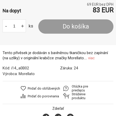
69
EUR bez DPH
83
EUR
Na dopyt
-
+
Do košíka
ks
Tento přívěsek je dodáván s bavlněnou tkaničkou bez zapínání
(na uzlíky) v originální krabičce značky Morellato....
viac
Kód:
i14_a0B02
Záruka:
24
Výrobca:
Morellato
Otázka pre
Pridať do obľúbených
predajcu
Stráženie
Pridať do porovnania
produktu
Zdieľať