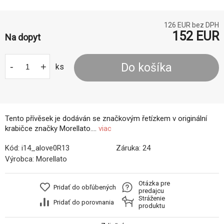
126
EUR bez DPH
152
EUR
Na dopyt
-
+
Do košíka
ks
Tento přívěsek je dodáván se značkovým řetízkem v originální
krabičce značky Morellato....
viac
Kód:
i14_alove0R13
Záruka:
24
Výrobca:
Morellato
Otázka pre
Pridať do obľúbených
predajcu
Stráženie
Pridať do porovnania
produktu