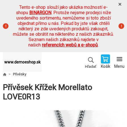
Tento e-shop slouží jako ukázka možností e-
shopu
BINARGON
. Protože nejsme prodejci níže
uvedeného sortimentu, nemůžeme si toto zboží
objednat přímo u nás. Pokud by jste však chtěli
některý ze zde uvedených produktů zakoupit,
můžete se obrátit na některého z našich zákazníků.
Seznam našich zákazníků najdete v
našich
referencích webů a e-shopů
.
www.demoeshop.sk
Košík
Menu
Hľadať
Přívěsky
Přívěsek Křížek Morellato
LOVE0R13