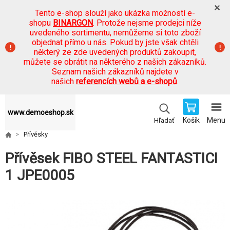
Tento e-shop slouží jako ukázka možností e-
shopu
BINARGON
. Protože nejsme prodejci níže
uvedeného sortimentu, nemůžeme si toto zboží
objednat přímo u nás. Pokud by jste však chtěli
některý ze zde uvedených produktů zakoupit,
můžete se obrátit na některého z našich zákazníků.
Seznam našich zákazníků najdete v
našich
referencích webů a e-shopů
.
www.demoeshop.sk
Košík
Menu
Hľadať
Přívěsky
Přívěsek FIBO STEEL FANTASTICI
1 JPE0005