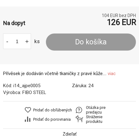
104
EUR bez DPH
126
EUR
Na dopyt
-
+
Do košíka
ks
Přívěsek je dodáván včetně tkaničky z pravé kůže....
viac
Kód:
i14_ajpe0005
Záruka:
24
Výrobca:
FIBO STEEL
Otázka pre
Pridať do obľúbených
predajcu
Stráženie
Pridať do porovnania
produktu
Zdieľať