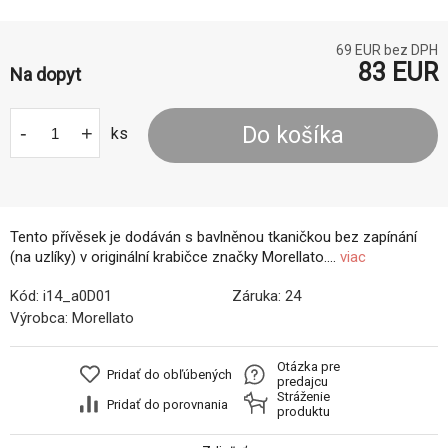
69
EUR bez DPH
83
EUR
Na dopyt
-
+
Do košíka
ks
Tento přívěsek je dodáván s bavlněnou tkaničkou bez zapínání
(na uzlíky) v originální krabičce značky Morellato....
viac
Kód:
i14_a0D01
Záruka:
24
Výrobca:
Morellato
Otázka pre
Pridať do obľúbených
predajcu
Stráženie
Pridať do porovnania
produktu