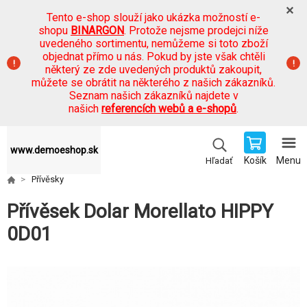
Tento e-shop slouží jako ukázka možností e-
shopu
BINARGON
. Protože nejsme prodejci níže
uvedeného sortimentu, nemůžeme si toto zboží
objednat přímo u nás. Pokud by jste však chtěli
některý ze zde uvedených produktů zakoupit,
můžete se obrátit na některého z našich zákazníků.
Seznam našich zákazníků najdete v
našich
referencích webů a e-shopů
.
www.demoeshop.sk
Košík
Menu
Hľadať
Přívěsky
Přívěsek Dolar Morellato HIPPY
0D01