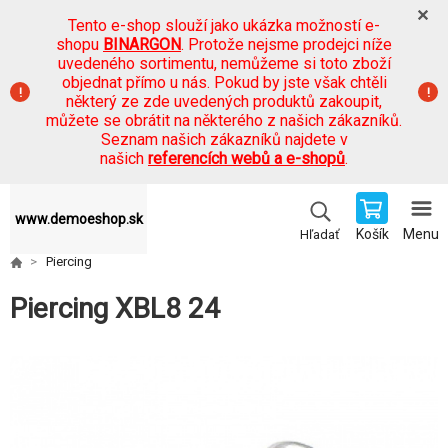
Tento e-shop slouží jako ukázka možností e-
shopu
BINARGON
. Protože nejsme prodejci níže
uvedeného sortimentu, nemůžeme si toto zboží
objednat přímo u nás. Pokud by jste však chtěli
některý ze zde uvedených produktů zakoupit,
můžete se obrátit na některého z našich zákazníků.
Seznam našich zákazníků najdete v
našich
referencích webů a e-shopů
.
www.demoeshop.sk
Košík
Menu
Hľadať
Piercing
Piercing XBL8 24