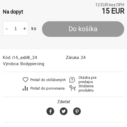
12
EUR bez DPH
15
EUR
Na dopyt
-
+
Do košíka
ks
Kód:
i14_axbl8_24
Záruka:
24
Výrobca:
Bodypiercing
Otázka pre
Pridať do obľúbených
predajcu
Stráženie
Pridať do porovnania
produktu
Zdieľať