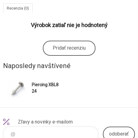
Recenzia (0)
Výrobok zatiaľ nie je hodnotený
Pridať recenziu
Naposledy navštívené
Piercing XBL8
24
Zľavy a novinky e-mailom
odoberať