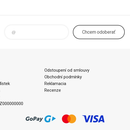
Chcem
odoberať
Odstoupení od smlouvy
Obchodní podmínky
ístek
Reklamacia
a
Recenze
0
CZ000000000