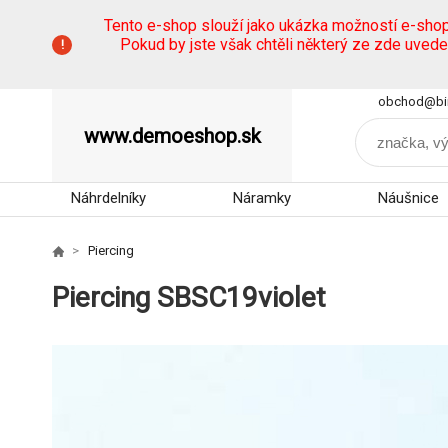
Tento e-shop slouží jako ukázka možností e-sho
Pokud by jste však chtěli některý ze zde uved
obchod@bi
www.demoeshop.sk
Náhrdelníky
Náramky
Náušnice
Piercing
Piercing SBSC19violet