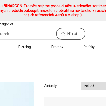
pu
BINARGON
. Protože nejsme prodejci níže uvedeného sortimen
ených produktů zakoupit, můžete se obrátit na některého z našic
našich
referencích webů a e-shopů
.
nargon.cz
Hľadať
Piercing
Prsteny
Řetízky
Varianty