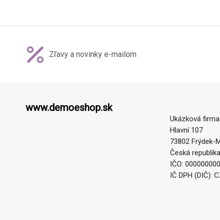
Zľavy a novinky e-mailom
www.demoeshop.sk
Ukázková firma
Hlavní 107
73802 Frýdek-M
Česká republik
IČO: 00000000
IČ DPH (DIČ): 