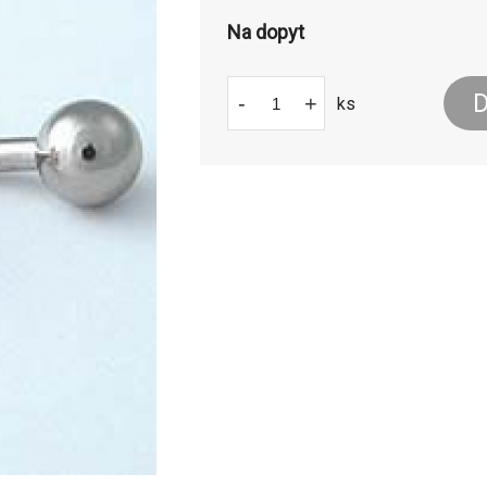
Na dopyt
D
-
+
ks