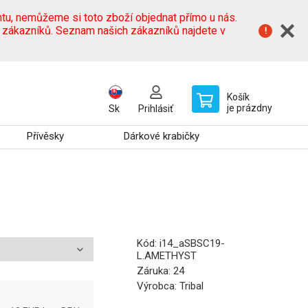
tu, nemůžeme si toto zboží objednat přímo u nás.
h zákazníků. Seznam našich zákazníků najdete v
Košík
je prázdny
Sk
Prihlásiť
Přívěsky
Dárkové krabičky
Kód:
i14_aSBSC19-
L.AMETHYST
Záruka:
24
Výrobca:
Tribal