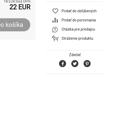
18
EUR bez DPH
22
EUR
Pridať do obľúbených
Pridať do porovnania
o košíka
Otázka pre predajcu
Stráženie produktu
Zdieľať