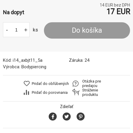
14
EUR bez DPH
17
EUR
Na dopyt
-
+
Do košíka
ks
Kód:
i14_axbjt11_5a
Záruka:
24
Výrobca:
Bodypiercing
Otázka pre
Pridať do obľúbených
predajcu
Stráženie
Pridať do porovnania
produktu
Zdieľať