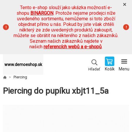
Tento e-shop slouží jako ukázka možností e-
shopu
BINARGON
. Protože nejsme prodejci níže
uvedeného sortimentu, nemůžeme si toto zboží
objednat přímo u nás. Pokud by jste však chtěli
některý ze zde uvedených produktů zakoupit,
můžete se obrátit na některého z našich zákazníků.
Seznam našich zákazníků najdete v
našich
referencích webů a e-shopů
.
www.demoeshop.sk
Košík
Menu
Hľadať
Piercing
Piercing do pupíku xbjt11_5a