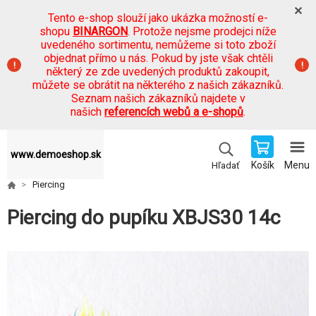
Tento e-shop slouží jako ukázka možností e-
shopu
BINARGON
. Protože nejsme prodejci níže
uvedeného sortimentu, nemůžeme si toto zboží
objednat přímo u nás. Pokud by jste však chtěli
některý ze zde uvedených produktů zakoupit,
můžete se obrátit na některého z našich zákazníků.
Seznam našich zákazníků najdete v
našich
referencích webů a e-shopů
.
www.demoeshop.sk
Košík
Menu
Hľadať
Piercing
Piercing do pupíku XBJS30 14c