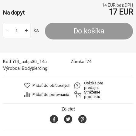
14
EUR bez DPH
17
EUR
Na dopyt
-
+
Do košíka
ks
Kód:
i14_axbjs30_14c
Záruka:
24
Výrobca:
Bodypiercing
Otázka pre
Pridať do obľúbených
predajcu
Stráženie
Pridať do porovnania
produktu
Zdieľať