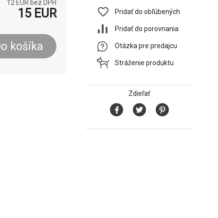
12
EUR bez DPH
15
EUR
Pridať do obľúbených
Pridať do porovnania
o košíka
Otázka pre predajcu
Stráženie produktu
Zdieľať