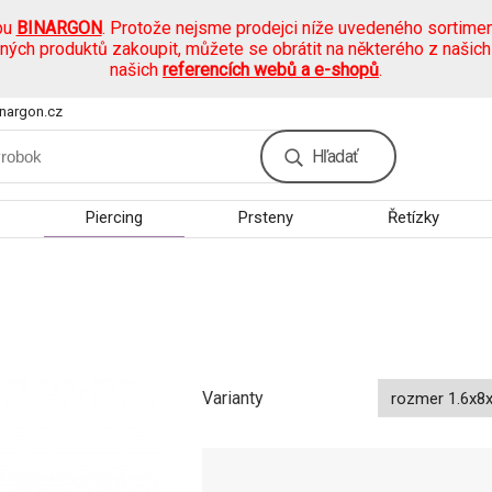
pu
BINARGON
. Protože nejsme prodejci níže uvedeného sortimen
ených produktů zakoupit, můžete se obrátit na některého z našic
našich
referencích webů a e-shopů
.
nargon.cz
Hľadať
Piercing
Prsteny
Řetízky
Varianty