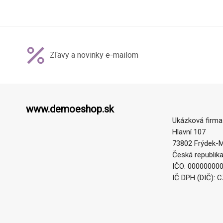
Zľavy a novinky e-mailom
www.demoeshop.sk
Ukázková firma
Hlavní 107
73802 Frýdek-M
Česká republik
IČO: 00000000
IČ DPH (DIČ): 