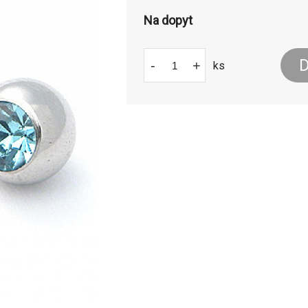
Na dopyt
D
-
+
ks