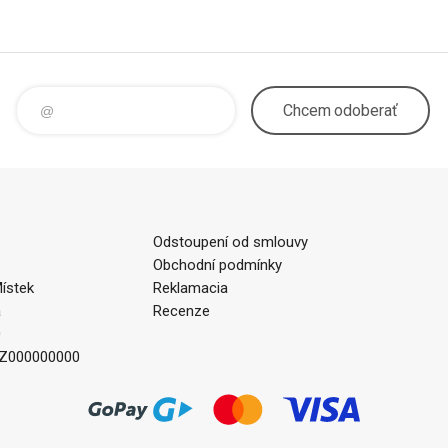
Chcem
odoberať
Odstoupení od smlouvy
Obchodní podmínky
ístek
Reklamacia
a
Recenze
0
CZ000000000