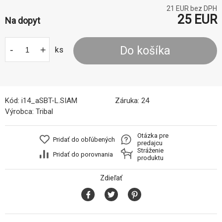
21
EUR bez DPH
25
EUR
Na dopyt
-
+
Do košíka
ks
Kód:
i14_aSBT-L.SIAM
Záruka:
24
Výrobca:
Tribal
Otázka pre
Pridať do obľúbených
predajcu
Stráženie
Pridať do porovnania
produktu
Zdieľať