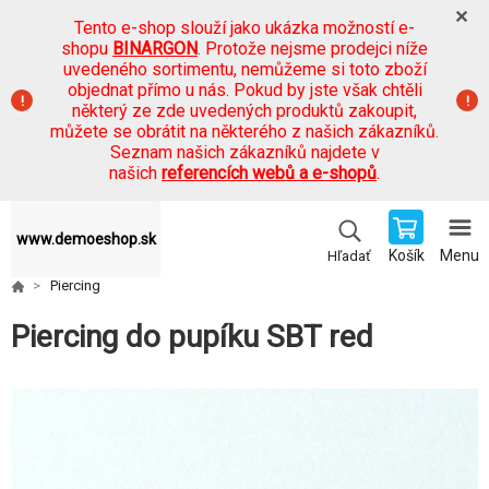
Tento e-shop slouží jako ukázka možností e-
shopu
BINARGON
. Protože nejsme prodejci níže
uvedeného sortimentu, nemůžeme si toto zboží
objednat přímo u nás. Pokud by jste však chtěli
některý ze zde uvedených produktů zakoupit,
můžete se obrátit na některého z našich zákazníků.
Seznam našich zákazníků najdete v
našich
referencích webů a e-shopů
.
www.demoeshop.sk
Košík
Menu
Hľadať
Piercing
Piercing do pupíku SBT red