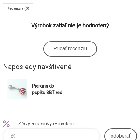
Recenzia (0)
Výrobok zatiaľ nie je hodnotený
Pridať recenziu
Naposledy navštívené
Piercing do
pupíku SBT red
Zľavy a novinky e-mailom
odoberať