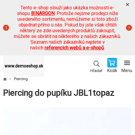
Tento e-shop slouží jako ukázka možností e-
shopu
BINARGON
. Protože nejsme prodejci níže
uvedeného sortimentu, nemůžeme si toto zboží
objednat přímo u nás. Pokud by jste však chtěli
některý ze zde uvedených produktů zakoupit,
můžete se obrátit na některého z našich zákazníků.
Seznam našich zákazníků najdete v
našich
referencích webů a e-shopů
.
www.demoeshop.sk
Košík
Menu
Hľadať
Piercing
Piercing do pupíku JBL1topaz