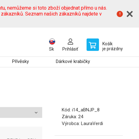
tu, nemůžeme si toto zboží objednat přímo u nás.
h zákazníků. Seznam našich zákazníků najdete v
Košík
je prázdny
Sk
Prihlásiť
Přívěsky
Dárkové krabičky
Kód:
i14_aBNJP_8
Záruka:
24
Výrobca:
LauraVerdi