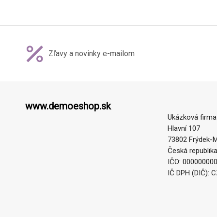
Zľavy a novinky e-mailom
www.demoeshop.sk
Ukázková firma
Hlavní 107
73802 Frýdek-M
Česká republik
IČO: 00000000
IČ DPH (DIČ): 