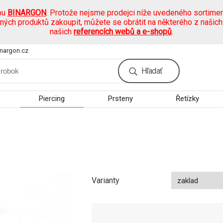
pu
BINARGON
. Protože nejsme prodejci níže uvedeného sortimen
ených produktů zakoupit, můžete se obrátit na některého z našic
našich
referencích webů a e-shopů
.
nargon.cz
Hľadať
Piercing
Prsteny
Řetízky
Varianty