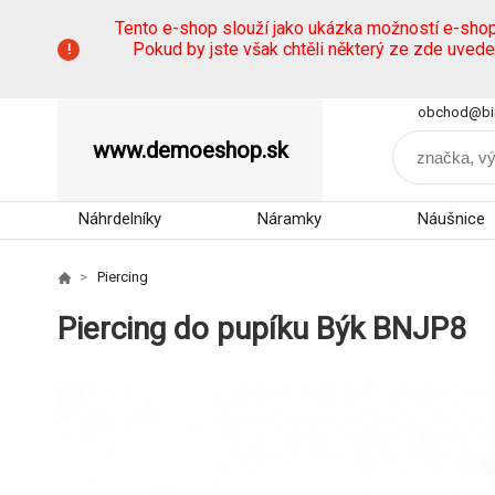
Tento e-shop slouží jako ukázka možností e-sho
Pokud by jste však chtěli některý ze zde uved
obchod@bi
www.demoeshop.sk
Náhrdelníky
Náramky
Náušnice
Piercing
Piercing do pupíku Býk BNJP8