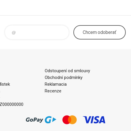
Chcem
odoberať
Odstoupení od smlouvy
Obchodní podmínky
ístek
Reklamacia
a
Recenze
0
CZ000000000