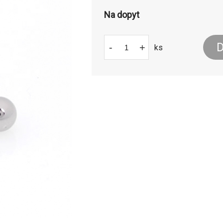
Na dopyt
D
-
+
ks