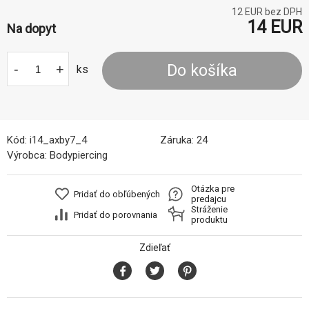
12
EUR bez DPH
14
EUR
Na dopyt
-
+
Do košíka
ks
Kód:
i14_axby7_4
Záruka:
24
Výrobca:
Bodypiercing
Otázka pre
Pridať do obľúbených
predajcu
Stráženie
Pridať do porovnania
produktu
Zdieľať