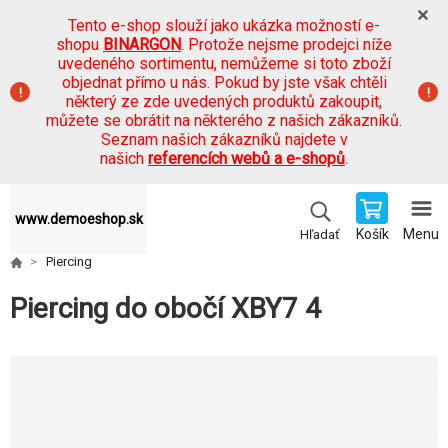
Tento e-shop slouží jako ukázka možností e-
shopu
BINARGON
. Protože nejsme prodejci níže
uvedeného sortimentu, nemůžeme si toto zboží
objednat přímo u nás. Pokud by jste však chtěli
některý ze zde uvedených produktů zakoupit,
můžete se obrátit na některého z našich zákazníků.
Seznam našich zákazníků najdete v
našich
referencích webů a e-shopů
.
www.demoeshop.sk
Košík
Menu
Hľadať
Piercing
Piercing do obočí XBY7 4