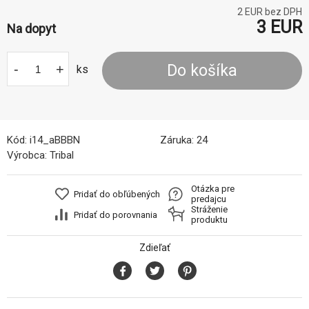
2
EUR bez DPH
3
EUR
Na dopyt
-
+
Do košíka
ks
Kód:
i14_aBBBN
Záruka:
24
Výrobca:
Tribal
Otázka pre
Pridať do obľúbených
predajcu
Stráženie
Pridať do porovnania
produktu
Zdieľať