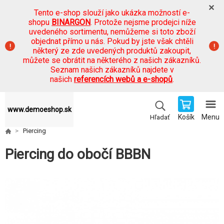
Tento e-shop slouží jako ukázka možností e-
shopu
BINARGON
. Protože nejsme prodejci níže
uvedeného sortimentu, nemůžeme si toto zboží
objednat přímo u nás. Pokud by jste však chtěli
některý ze zde uvedených produktů zakoupit,
můžete se obrátit na některého z našich zákazníků.
Seznam našich zákazníků najdete v
našich
referencích webů a e-shopů
.
www.demoeshop.sk
Košík
Menu
Hľadať
Piercing
Piercing do obočí BBBN