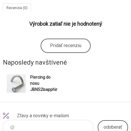
Recenzia (0)
Výrobok zatiaľ nie je hodnotený
Pridať recenziu
Naposledy navštívené
Piercing do
nosu
JBNS2lsapphir
e
Zľavy a novinky e-mailom
odoberať