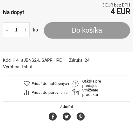
3
EUR bez DPH
4
EUR
Na dopyt
-
+
Do košíka
ks
Kód:
i14_aJBNS2-L.SAPPHIRE
Záruka:
24
Výrobca:
Tribal
Otázka pre
Pridať do obľúbených
predajcu
Stráženie
Pridať do porovnania
produktu
Zdieľať