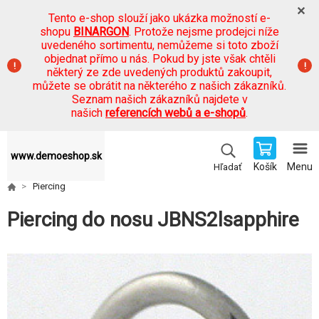
Tento e-shop slouží jako ukázka možností e-
shopu
BINARGON
. Protože nejsme prodejci níže
uvedeného sortimentu, nemůžeme si toto zboží
objednat přímo u nás. Pokud by jste však chtěli
některý ze zde uvedených produktů zakoupit,
můžete se obrátit na některého z našich zákazníků.
Seznam našich zákazníků najdete v
našich
referencích webů a e-shopů
.
www.demoeshop.sk
Košík
Menu
Hľadať
Piercing
Piercing do nosu JBNS2lsapphire