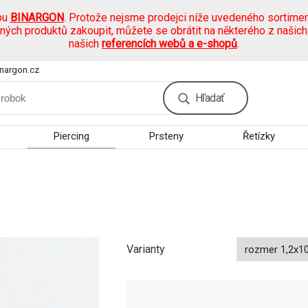
pu
BINARGON
. Protože nejsme prodejci níže uvedeného sortimen
ených produktů zakoupit, můžete se obrátit na některého z našic
našich
referencích webů a e-shopů
.
nargon.cz
Hľadať
Piercing
Prsteny
Řetízky
Varianty