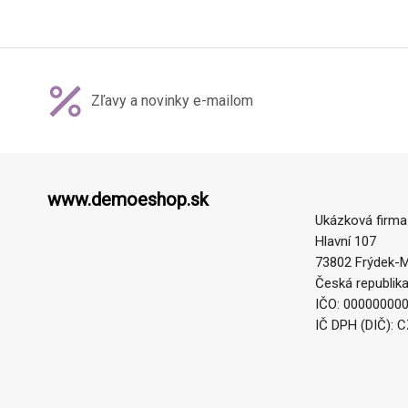
Zľavy a novinky e-mailom
www.demoeshop.sk
Ukázková firma
Hlavní 107
73802 Frýdek-M
Česká republik
IČO: 00000000
IČ DPH (DIČ): 