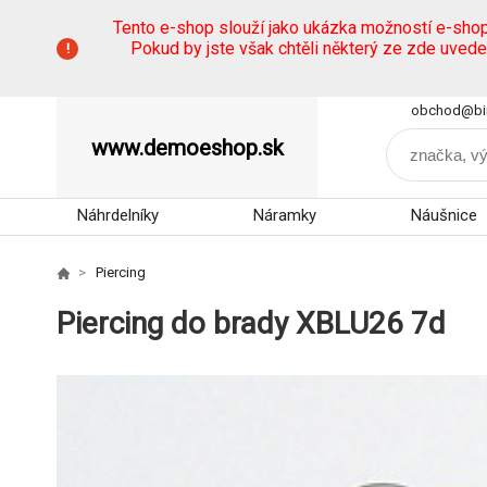
Tento e-shop slouží jako ukázka možností e-sho
Pokud by jste však chtěli některý ze zde uved
obchod@bi
www.demoeshop.sk
Náhrdelníky
Náramky
Náušnice
Piercing
Piercing do brady XBLU26 7d