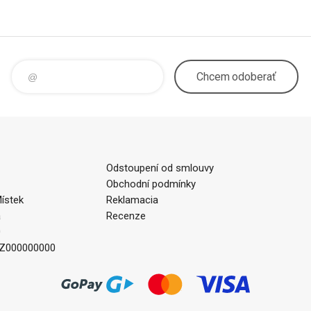
Chcem
odoberať
Odstoupení od smlouvy
Obchodní podmínky
ístek
Reklamacia
a
Recenze
0
CZ000000000