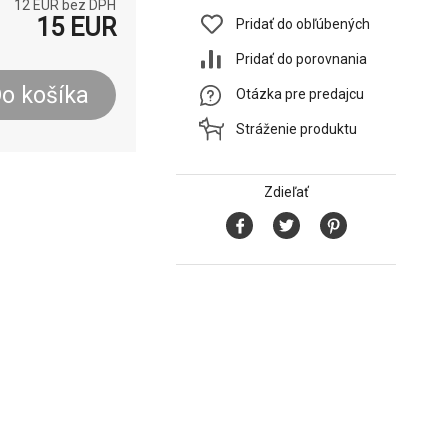
12
EUR bez DPH
15
EUR
Pridať do obľúbených
Pridať do porovnania
o košíka
Otázka pre predajcu
Stráženie produktu
Zdieľať