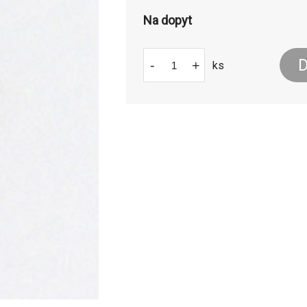
Na dopyt
D
-
+
ks