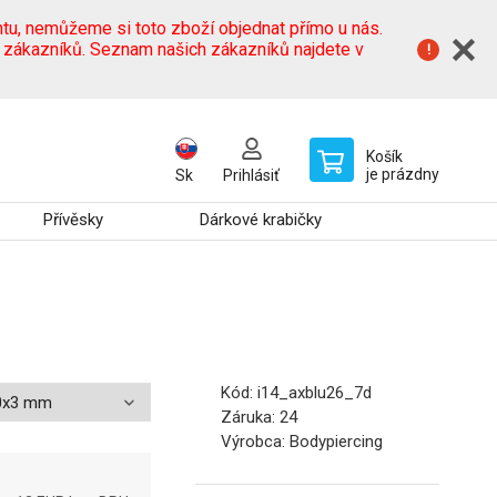
tu, nemůžeme si toto zboží objednat přímo u nás.
h zákazníků. Seznam našich zákazníků najdete v
Košík
je prázdny
Sk
Prihlásiť
Přívěsky
Dárkové krabičky
Kód:
i14_axblu26_7d
Záruka:
24
Výrobca:
Bodypiercing