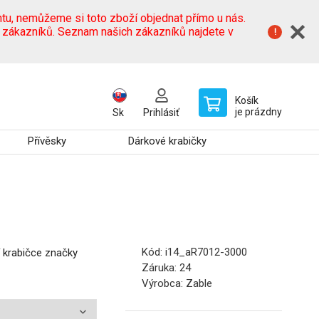
tu, nemůžeme si toto zboží objednat přímo u nás.
h zákazníků. Seznam našich zákazníků najdete v
Košík
je prázdny
Sk
Prihlásiť
Přívěsky
Dárkové krabičky
Kód:
i14_aR7012-3000
í krabičce značky
Záruka:
24
Výrobca:
Zable