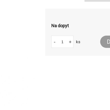
Na dopyt
D
-
+
ks