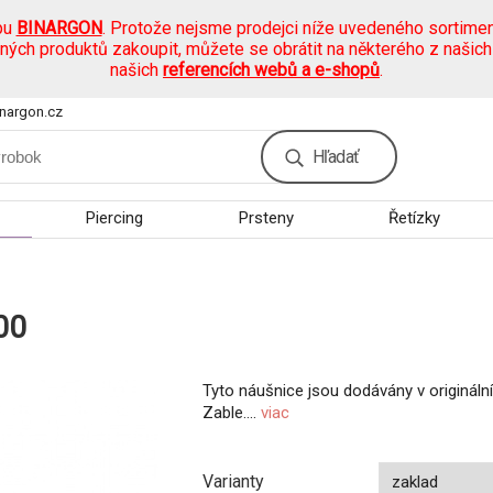
pu
BINARGON
. Protože nejsme prodejci níže uvedeného sortimen
ených produktů zakoupit, můžete se obrátit na některého z našic
našich
referencích webů a e-shopů
.
nargon.cz
Hľadať
Piercing
Prsteny
Řetízky
00
Tyto náušnice jsou dodávány v origináln
Zable....
viac
Varianty