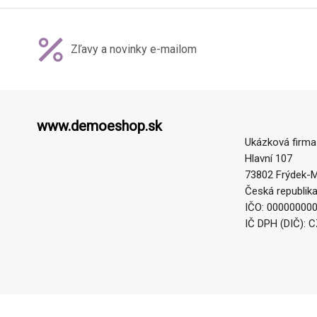
Zľavy a novinky e-mailom
www.demoeshop.sk
Ukázková firma
Hlavní 107
73802 Frýdek-M
Česká republik
IČO: 00000000
IČ DPH (DIČ): 