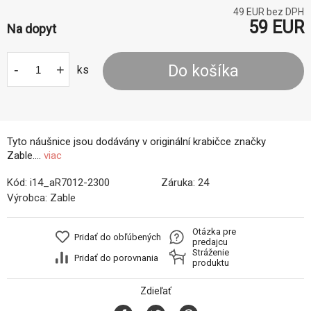
49
EUR bez DPH
59
EUR
Na dopyt
-
+
Do košíka
ks
Tyto náušnice jsou dodávány v originální krabičce značky
Zable....
viac
Kód:
i14_aR7012-2300
Záruka:
24
Výrobca:
Zable
Otázka pre
Pridať do obľúbených
predajcu
Stráženie
Pridať do porovnania
produktu
Zdieľať