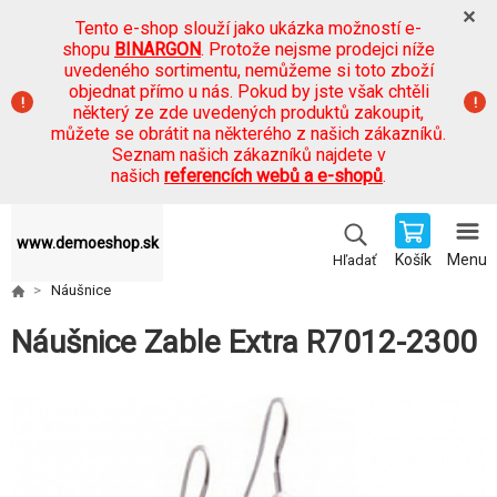
Tento e-shop slouží jako ukázka možností e-
shopu
BINARGON
. Protože nejsme prodejci níže
uvedeného sortimentu, nemůžeme si toto zboží
objednat přímo u nás. Pokud by jste však chtěli
některý ze zde uvedených produktů zakoupit,
můžete se obrátit na některého z našich zákazníků.
Seznam našich zákazníků najdete v
našich
referencích webů a e-shopů
.
www.demoeshop.sk
Košík
Menu
Hľadať
Náušnice
Náušnice Zable Extra R7012-2300