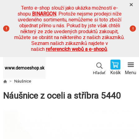
Tento e-shop slouží jako ukázka možností e-
shopu
BINARGON
. Protože nejsme prodejci níže
uvedeného sortimentu, nemůžeme si toto zboží
objednat přímo u nás. Pokud by jste však chtěli
některý ze zde uvedených produktů zakoupit,
můžete se obrátit na některého z našich zákazníků.
Seznam našich zákazníků najdete v
našich
referencích webů a e-shopů
.
www.demoeshop.sk
Košík
Menu
Hľadať
Náušnice
Náušnice z oceli a stříbra 5440