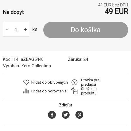
41
EUR bez DPH
49
EUR
Na dopyt
-
+
Do košíka
ks
Kód:
i14_aZEAG5440
Záruka:
24
Výrobca:
Zero Collection
Otázka pre
Pridať do obľúbených
predajcu
Stráženie
Pridať do porovnania
produktu
Zdieľať