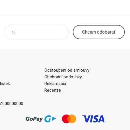
Chcem
odoberať
Odstoupení od smlouvy
Obchodní podmínky
ístek
Reklamacia
a
Recenze
0
CZ000000000