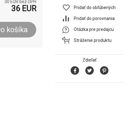
30
EUR bez DPH
36
EUR
Pridať do obľúbených
Pridať do porovnania
o košíka
Otázka pre predajcu
Stráženie produktu
Zdieľať