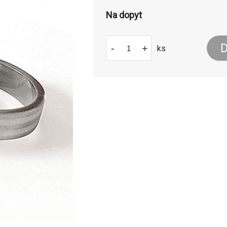
Na dopyt
D
-
+
ks