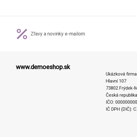
Zľavy a novinky e-mailom
www.demoeshop.sk
Ukázková firma
Hlavní 107
73802 Frýdek-M
Česká republik
IČO: 00000000
IČ DPH (DIČ): 