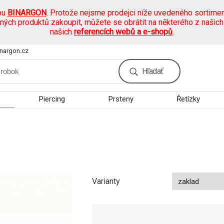
pu
BINARGON
. Protože nejsme prodejci níže uvedeného sortimen
ených produktů zakoupit, můžete se obrátit na některého z našic
našich
referencích webů a e-shopů
.
nargon.cz
Hľadať
Piercing
Prsteny
Řetízky
Varianty