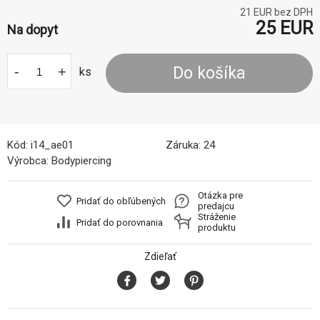
21
EUR bez DPH
25
EUR
Na dopyt
-
+
Do košíka
ks
Kód:
i14_ae01
Záruka:
24
Výrobca:
Bodypiercing
Otázka pre
Pridať do obľúbených
predajcu
Stráženie
Pridať do porovnania
produktu
Zdieľať