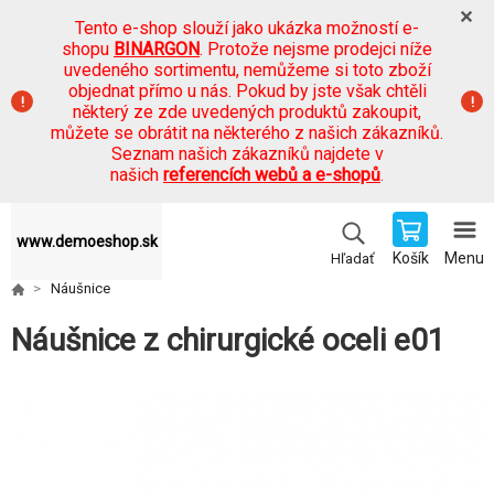
Tento e-shop slouží jako ukázka možností e-
shopu
BINARGON
. Protože nejsme prodejci níže
uvedeného sortimentu, nemůžeme si toto zboží
objednat přímo u nás. Pokud by jste však chtěli
některý ze zde uvedených produktů zakoupit,
můžete se obrátit na některého z našich zákazníků.
Seznam našich zákazníků najdete v
našich
referencích webů a e-shopů
.
www.demoeshop.sk
Košík
Menu
Hľadať
Náušnice
Náušnice z chirurgické oceli e01