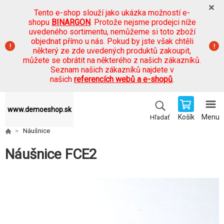
Tento e-shop slouží jako ukázka možností e-
shopu
BINARGON
. Protože nejsme prodejci níže
uvedeného sortimentu, nemůžeme si toto zboží
objednat přímo u nás. Pokud by jste však chtěli
některý ze zde uvedených produktů zakoupit,
můžete se obrátit na některého z našich zákazníků.
Seznam našich zákazníků najdete v
našich
referencích webů a e-shopů
.
www.demoeshop.sk
Košík
Menu
Hľadať
Náušnice
Náušnice FCE2