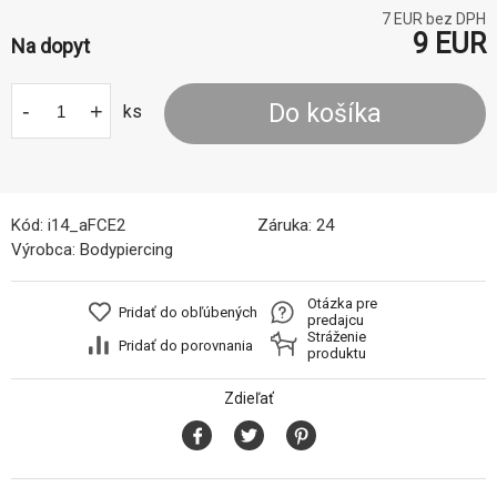
7
EUR bez DPH
9
EUR
Na dopyt
-
+
Do košíka
ks
Kód:
i14_aFCE2
Záruka:
24
Výrobca:
Bodypiercing
Otázka pre
Pridať do obľúbených
predajcu
Stráženie
Pridať do porovnania
produktu
Zdieľať