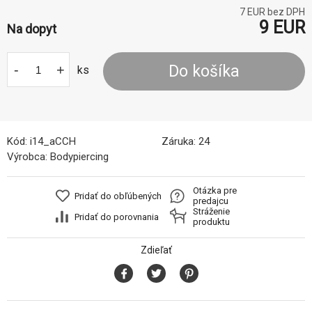
7
EUR bez DPH
9
EUR
Na dopyt
-
+
Do košíka
ks
Kód:
i14_aCCH
Záruka:
24
Výrobca:
Bodypiercing
Otázka pre
Pridať do obľúbených
predajcu
Stráženie
Pridať do porovnania
produktu
Zdieľať