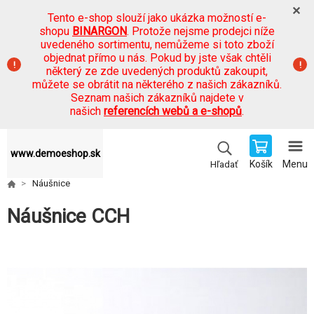
Tento e-shop slouží jako ukázka možností e-
shopu
BINARGON
. Protože nejsme prodejci níže
uvedeného sortimentu, nemůžeme si toto zboží
objednat přímo u nás. Pokud by jste však chtěli
některý ze zde uvedených produktů zakoupit,
můžete se obrátit na některého z našich zákazníků.
Seznam našich zákazníků najdete v
našich
referencích webů a e-shopů
.
www.demoeshop.sk
Košík
Menu
Hľadať
Náušnice
Náušnice CCH