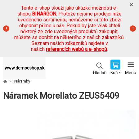
Tento e-shop slouží jako ukázka možností e-
shopu
BINARGON
. Protože nejsme prodejci níže
uvedeného sortimentu, nemůžeme si toto zboží
objednat přímo u nás. Pokud by jste však chtěli
některý ze zde uvedených produktů zakoupit,
můžete se obrátit na některého z našich zákazníků.
Seznam našich zákazníků najdete v
našich
referencích webů a e-shopů
.
www.demoeshop.sk
Košík
Menu
Hľadať
Náramky
Náramek Morellato ZEUS5409