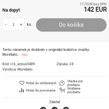
117
EUR bez DPH
142
EUR
Na dopyt
-
+
Do košíka
ks
Tento náramek je dodáván v originální krabičce značky
Morellato....
viac
Kód:
i14_azeus5409
Záruka:
24
Výrobca:
Morellato
Otázka pre
Pridať do obľúbených
predajcu
Stráženie
Pridať do porovnania
produktu
Zdieľať