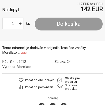
117
EUR bez DPH
142
EUR
Na dopyt
-
+
Do košíka
ks
Tento náramek je dodáván v originální krabičce značky
Morellato....
viac
Kód:
i14_a5412
Záruka:
24
Výrobca:
Morellato
Otázka pre
Pridať do obľúbených
predajcu
Stráženie
Pridať do porovnania
produktu
Zdieľať