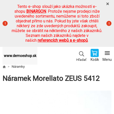
Tento e-shop slouží jako ukázka možností e-
shopu
BINARGON
. Protože nejsme prodejci níže
uvedeného sortimentu, nemůžeme si toto zboží
objednat přímo u nás. Pokud by jste však chtěli
některý ze zde uvedených produktů zakoupit,
můžete se obrátit na některého z našich zákazníků.
Seznam našich zákazníků najdete v
našich
referencích webů a e-shopů
.
www.demoeshop.sk
Košík
Menu
Hľadať
Náramky
Náramek Morellato ZEUS 5412