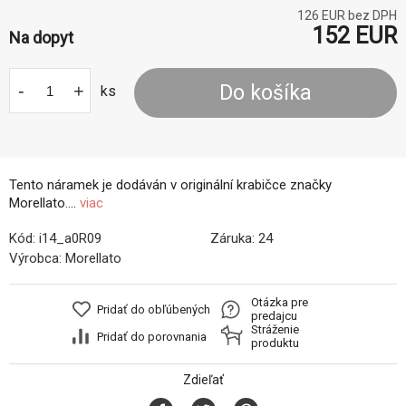
126
EUR bez DPH
152
EUR
Na dopyt
-
+
Do košíka
ks
Tento náramek je dodáván v originální krabičce značky
Morellato....
viac
Kód:
i14_a0R09
Záruka:
24
Výrobca:
Morellato
Otázka pre
Pridať do obľúbených
predajcu
Stráženie
Pridať do porovnania
produktu
Zdieľať