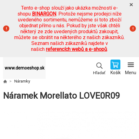
Tento e-shop slouží jako ukázka možností e-
shopu
BINARGON
. Protože nejsme prodejci níže
uvedeného sortimentu, nemůžeme si toto zboží
objednat přímo u nás. Pokud by jste však chtěli
některý ze zde uvedených produktů zakoupit,
můžete se obrátit na některého z našich zákazníků.
Seznam našich zákazníků najdete v
našich
referencích webů a e-shopů
.
www.demoeshop.sk
Košík
Menu
Hľadať
Náramky
Náramek Morellato LOVE0R09