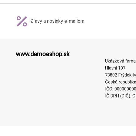
Zľavy a novinky e-mailom
www.demoeshop.sk
Ukázková firma
Hlavní 107
73802 Frýdek-M
Česká republik
IČO: 00000000
IČ DPH (DIČ): 