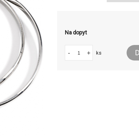
Na dopyt
D
-
+
ks