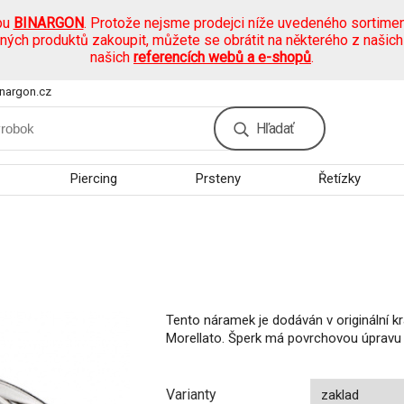
pu
BINARGON
. Protože nejsme prodejci níže uvedeného sortimen
ených produktů zakoupit, můžete se obrátit na některého z našic
našich
referencích webů a e-shopů
.
nargon.cz
Hľadať
Piercing
Prsteny
Řetízky
Tento náramek je dodáván v originální k
Morellato. Šperk má povrchovou úpravu st
Varianty