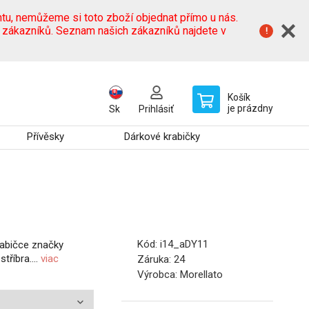
tu, nemůžeme si toto zboží objednat přímo u nás.
h zákazníků. Seznam našich zákazníků najdete v
Košík
je prázdny
Sk
Prihlásiť
Přívěsky
Dárkové krabičky
Kód:
i14_aDY11
rabičce značky
říbra....
viac
Záruka:
24
Výrobca:
Morellato