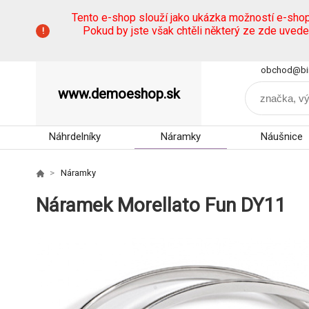
Tento e-shop slouží jako ukázka možností e-sho
Pokud by jste však chtěli některý ze zde uved
obchod@bi
www.demoeshop.sk
Náhrdelníky
Náramky
Náušnice
Náramky
Náramek Morellato Fun DY11