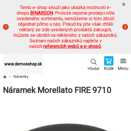
Tento e-shop slouží jako ukázka možností e-
shopu
BINARGON
. Protože nejsme prodejci níže
uvedeného sortimentu, nemůžeme si toto zboží
objednat přímo u nás. Pokud by jste však chtěli
některý ze zde uvedených produktů zakoupit,
můžete se obrátit na některého z našich zákazníků.
Seznam našich zákazníků najdete v
našich
referencích webů a e-shopů
.
www.demoeshop.sk
Košík
Menu
Hľadať
Náramky
Náramek Morellato FIRE 9710