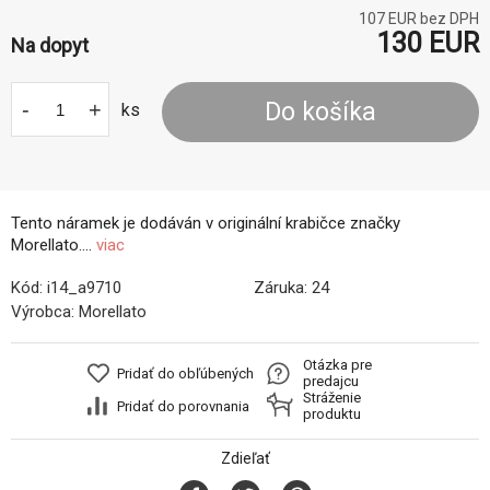
107
EUR bez DPH
130
EUR
Na dopyt
-
+
Do košíka
ks
Tento náramek je dodáván v originální krabičce značky
Morellato....
viac
Kód:
i14_a9710
Záruka:
24
Výrobca:
Morellato
Otázka pre
Pridať do obľúbených
predajcu
Stráženie
Pridať do porovnania
produktu
Zdieľať